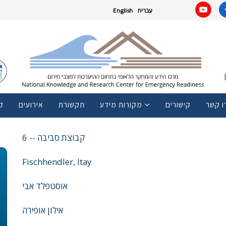
עברית
English
ו קשר
קישורים
מקורות מידע
תקשורת
אירועים
ק
6 -- קבוצת סביבה
Fischhendler, Itay
אוסטפלד אבי
אילון אופירה