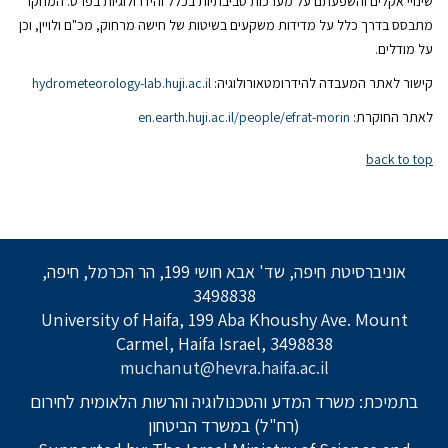
שינויי אקלים והשפעתם על מערכות סביבתיות בכלל והידרולוגיות בפרט. המחקר
מתבסס בדרך כלל על מדידות משקעים בשיטות של חישה מרחוק, מכ"ם ולויין, וכן
על מודלים.
קישור לאתר המעבדה להידרומטאורולוגיה:
hydrometeorology-lab.huji.ac.il
לאתר החוקרת:
en.earth.huji.ac.il/people/efrat-morin
back to top
אוניברסיטת חיפה, שד' אבא חושי 199, הר הכרמל, חיפה,
3498838
University of Haifa, 199 Aba Khoushy Ave. Mount
Carmel, Haifa Israel, 3498838
muchanut@hevra.haifa.ac.il
בתמיכת: משרד המדע והטכנולוגיה והרשות הלאומית לחירום
(רח"ל) במשרד הביטחון