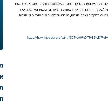
די סביבה, וראש המרכז לחקר חיפה והגליל, באוניברסיטת חיפה. כיום משמשת
פיה" במשרד החינוך. תחומי התמחותה העיקריים הם בתחומי הגאוגרפיה
רת קנפליקטים באתרי תיירות, תיירות שבילים, תיירות ותרבות וכן תיירות
https://he.wikipedia.org/wiki/%D7%A0%D7%92
מח
אי
ת
חר