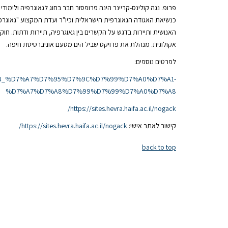
פרופ. נגה קולינס-קריינר הינה פרופסור חבר בחוג לגאוגרפיה ולימו
כנשיאת האגודה הגאוגרפית הישראלית וכיו"ר ועדת המקצוע "גאוגר
האנושית ותיירות בדגש על הקשרים בין גאוגרפיה, תיירות ודתות. חוק
אקולוגית. מנהלת את פרויקט שביל הים מטעם אוניברסיטת חיפה.
לפרטים נוספים:
%D7%94_%D7%A7%D7%95%D7%9C%D7%99%D7%A0%D7%A1-
%D7%A7%D7%A8%D7%99%D7%99%D7%A0%D7%A8
https://sites.hevra.haifa.ac.il/nogack/
קישור לאתר אישי:
https://sites.hevra.haifa.ac.il/nogack/
back to top