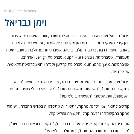
חמישי, 10 מאי 2018 04:41
וימן גבריאל
פרופ' גבריאל וימן הוא חבר סגל בכיר בחוג לתקשורת, אוניברסיטת חיפה. פרופ'
וימן קיבל מענקי מחקר רבים ומימון מקרנות בינלאומיות, ושימש כמרצה אורח
באוניברסיטאות רבות ברחבי העולם, וביניהם אוניברסיטת פנסילבניה, אוניברסיטת
סטנפורד, אוניברסיטת Hofstra (ניו-יורק), אוניברסיטת Lehigh (ארה"ב),
אוניברסיטת מיינץ (גרמניה), אוניברסיטת קרלטון (קנדה) והאוניברסיטה הלאומית
של סינגפור.
פרופ' וימן מעביר מגוון קורסים וסמינרים בחוג, מביניהם לתואר ראשון: "מבוא
לתקשורת המונים", "השפעות תקשורת המונים", "טלוויזיה: הרגלי צפייה, תכנים
והשפעות", ואת הסמינר "תקשורת בינלאומית".
קורסים לתואר שני: "סדנת מחקר", "תיאוריות מתקדמות במדעי החברה", "שיטות
מחקר בתקשורת" ו-"דעת קהל, תקשורת ופוליטיקה".
סמינרים מחקריים: "קמפיינים למערכות בחירות", "תקשורת ורשתות חברתיות",
"טרור מודרני ותקשורת ההמונים", "תעמולה בינלאומית".