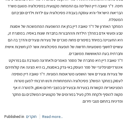
חיפה. ד"ר טאובה דיין השלימה גם התמחות מקצועית בפסיכולוגיה מטעם משרד
הבריאות הישראלי והיא עוסקת בעבודה פסיכולוגית עם ילדות וילדים וסביבתם
המטפלת.
המחקר האחרון של ד"ר טאובה דיין בחן את ההשפעות המתמשכות של אסונות
טבע ומעשי אדם במהלך הילדות וההתבגרות בחברות שונות באסיה. במסגרת זו,
היא התעניינה במיוחד בסיפורים פחות מוכרים של צעירות וצעירים והדרך בה הם
עשויים לחשוף משמעויות חדשות של תופעות פסיכולוגיות אשר להן חשיבות אישית
וחברתית בעת התאוששות ממשברים.
ד"ר טאובה דיין היא מחברת של מספר מאמרים ולאחרונה מעורבת גם בפרויקט
אינטרדיסציפלינרי של ספר העוסק באי-צדק באסונות, בו היא מציגה את קולותיהם
של צעירות וצעירים אשר הושפעו מטראומות המוניות. ד"ר טאובה דיין מוסיפה
לעסוק במחקר המשלב פסיכולוגיה התפתחותית ודגש תרבותי למען מטרות
הומניטאריות הקשורות בצעירות ובצעירים במצבי חירום ואסון, ולמטרה זו אף
מקווה להוסיף ולקחת חלק פעיל בפורומים של מקצועיים המשלבים גם מחקר
ומדיניות בתחום מצבי חירום.
Read more...
חוקרים
Published in