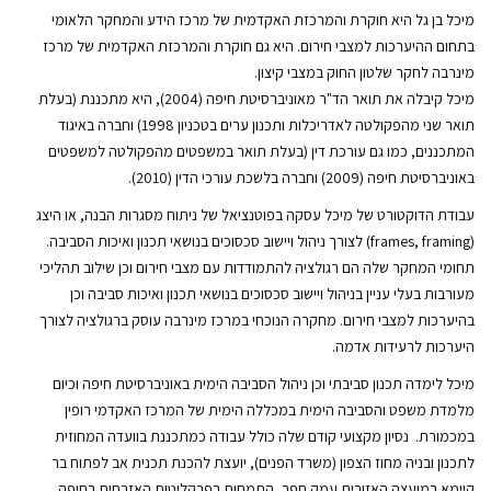
מיכל בן גל היא חוקרת והמרכזת האקדמית של מרכז הידע והמחקר הלאומי
בתחום ההיערכות למצבי חירום. היא גם חוקרת והמרכזת האקדמית של מרכז
מינרבה לחקר שלטון החוק במצבי קיצון.
מיכל קיבלה את תואר הד"ר מאוניברסיטת חיפה (2004), היא מתכננת (בעלת
תואר שני מהפקולטה לאדריכלות ותכנון ערים בטכניון 1998) וחברה באיגוד
המתכננים, כמו גם עורכת דין (בעלת תואר במשפטים מהפקולטה למשפטים
באוניברסיטת חיפה (2009) וחברה בלשכת עורכי הדין (2010).
עבודת הדוקטורט של מיכל עסקה בפוטנציאל של ניתוח מסגרות הבנה, או היצג
(frames, framing) לצורך ניהול ויישוב סכסוכים בנושאי תכנון ואיכות הסביבה.
תחומי המחקר שלה הם רגולציה להתמודדות עם מצבי חירום וכן שילוב תהליכי
מעורבות בעלי עניין בניהול ויישוב סכסוכים בנושאי תכנון ואיכות סביבה וכן
בהיערכות למצבי חירום. מחקרה הנוכחי במרכז מינרבה עוסק ברגולציה לצורך
היערכות לרעידות אדמה.
מיכל לימדה תכנון סביבתי וכן ניהול הסביבה הימית באוניברסיטת חיפה וכיום
מלמדת משפט והסביבה הימית במכללה הימית של המרכז האקדמי רופין
במכמורת. נסיון מקצועי קודם שלה כולל עבודה כמתכננת בוועדה המחוזית
לתכנון ובניה מחוז הצפון (משרד הפנים), יועצת להכנת תכנית אב לפתוח בר
קיימא במועצה האזורית עמק חפר, התמחות בפרקליטות האזרחית בחיפה