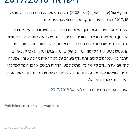
חורב, שאול (עורך ראשי), (ינואר 2108). הערכה אסטרטגית ימית רבתי לישראל
2017/18. מרכז חיפה למחקרי מדיניות ואסטרטגיה ימית
היעדר אסטרטגיה הוא אבן נגף משמעותית בתיכלול האינטרסים השונים בתהליכי
התכנון, המשפט והסביבה באזורים הימיים, וככזה יש לו השלכות כלכליות חמורות.
גם בהיעדר אסטרטגיה לאומית רבתי, נדרש וניתן ליצור אסטרטגיה ימית רבתי,
שתשמש בסיס איתן לשגשוג המרחב הימי ברמה הביטחונית והכלכלית כאחת,
תחבר בין אינטרסים שונים ותתעדף ביניהם על סמך ראייה ארוכת טווח, שמטרה
להגשים את היעדים של מדינת ישראל למען הדורות הבאים. מרכז חיפה למחקרי
מדיניות ואסטרטגיה ימית, גיבש מתודולוגיה שתאפשר את יצירתה של אסטרטגיה
ימית רבתי למדינת ישראל.
הערכה אסטרטגית ימית רבתי לישראל 2017/2018
Published in
Items
Read more...
רביעי, 09 מאי 2018 13:50