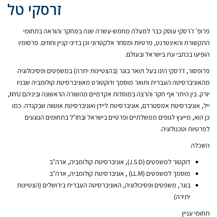
זרסקי טל
פרופ' ז'רסקי עוסק כבר למעלה מחמש-עשרה שנה במחקר והוראה בתחומי
התקשורת והאינטרנט, פרטיות ומסחר אלקטרוני וכן בדיני קניין וחוזים. פרסומיו
הופיעו בכתבי עת בישראל ובעולם.
פרופסור, ז'רסקי הינו בעל תואר בוגר (בהצטיינות יתרה) במשפטים ופסיכולוגיה
מהאוניברסיטה העברית ותואר מוסמך ודוקטורט מאוניברסיטת קולומביה שבניו
יורק. בין היתר אף חקר והרצה במוסדות אקדמיים מהשורה הראשונה וביניהם NYU,
ייל, אוניברסיטת אמסטרדם, אוניברסיטת ליידן ואוניברסיטת אוטווה שבקנדה. כמו
כן הוא, מייעץ לגופים ממשלתיים ופרטיים בישראל ובחו"ל בתחומים הנוגעים
לפרטיות וטכנולוגיה.
השכלה
דוקטור למשפטים (J.S.D), אוניברסיטת קולומביה, ארה"ב
מוסמך למשפטים (LL.M) , אוניברסיטת קולומביה, ארה"ב
בוגר, משפטים ופסיכולוגיה, האוניברסיטה העברית בירושלים (הצטיינות
יתירה)
תחומי עניין