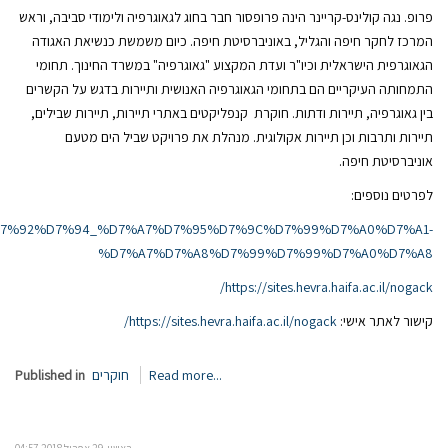
פרופ. נגה קולינס-קריינר הינה פרופסור חבר בחוג לגאוגרפיה ולימודי סביבה, וראש
המרכז לחקר חיפה והגליל, באוניברסיטת חיפה. כיום משמשת כנשיאת האגודה
הגאוגרפית הישראלית וכיו"ר ועדת המקצוע "גאוגרפיה" במשרד החינוך. תחומי
התמחותה העיקריים הם בתחומי הגאוגרפיה האנושית ותיירות בדגש על הקשרים
בין גאוגרפיה, תיירות ודתות. חוקרת קנפליקטים באתרי תיירות, תיירות שבילים,
תיירות ותרבות וכן תיירות אקולוגית. מנהלת את פרויקט שביל הים מטעם
אוניברסיטת חיפה.
לפרטים נוספים:
D7%A0%D7%92%D7%94_%D7%A7%D7%95%D7%9C%D7%99%D7%A0%D7%A1-
%D7%A7%D7%A8%D7%99%D7%99%D7%A0%D7%A8
https://sites.hevra.haifa.ac.il/nogack/
קישור לאתר אישי:
https://sites.hevra.haifa.ac.il/nogack/
Read more...
חוקרים
Published in
ראשון, 29 אפריל 2018 04:57