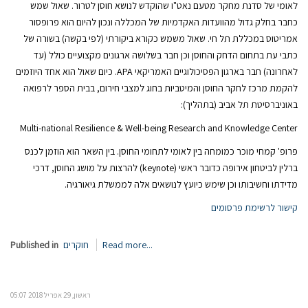
לאומי של סדנת מחקר מטעם נאט"ו שהוקדש לנושא חוסן לטרור. שאול שמש
כחבר בחלק גדול מהוועדות האקדמיות של המכללה ונכון להיום הוא פרופסור
אמריטוס במכללת תל חי. שאול משמש כקורא ביקורתי (לפי בקשה) בשורה של
כתבי עת בתחום הדחק והחוסן וכן חבר בשלושה ארגונים מקצועיים כולל (עד
לאחרונה) חבר בארגון הפסיכולוגיים האמריקאי APA. כיום שאול הוא אחד היוזמים
להקמת מרכז לחקר החוסן והמיטביות בחוג למצבי חירום, בבית הספר לרפואה
באוניברסיטת תל אביב (בתהליך):
Multi-national Resilience & Well-being Research and Knowledge Center
פרופ' קמחי מוכר כמומחה בין לאומי לתחומי החוסן. בין השאר הוא הוזמן לכנס
ברלין לביטחון אירופה כדובר ראשי (keynote) להרצות על מושג החוסן, דרכי
מדידתו וחשיבותו וכן שימש כיועץ לנושאים אלה לממשלת גיאורגיה.
קישור לרשימת פרסומים
Read more...
חוקרים
Published in
ראשון, 29 אפריל 2018 05:07