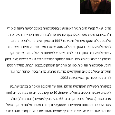
פרופ' שאול קמחי סיים תואר ראשון ושני בפסיכולוגיה באוניברסיטת חיפה ולימודי
ד"ר באוניברסיטת פאלו-אלטו בקליפורניה ארה"ב. החל את הקריירה האקדמית
שלו במכללה האקדמית תל חי בשנת 1997 ובהמשך היה היוזם להקמת החוג
לפסיכולוגיה לתואר ראשון במכללה. שאול שמש במשך שמונה שנים כראש החוג
לפסיכולוגיה והיה שותף בכיר לצוות שהביא לפתיחת מסלול לתואר שני (מחקרי
ונלמד) בפסיכולוגיה חינוכית. נושאי המחקר המרכזיים של שאול כוללים מצבי דחק
וחוסן, פסיכולוגיה פוליטית כמו גם מחקרים העוסקים בצבא וחברה. מהלך השנים
התקדם שאול במינויים האקדמיים מדרגת מרצה, מרצה בכיר, פרופ' חבר ועד
לדרגת פרופסור מן המניין בשנת 2015.
במסגרת הפעילות האקדמית פרסם שאול עד היום 82 מאמרים בכתבי עת בין
לאומיים (שבעה נוספים בתהליכי שיפוט), 10 פרקים בספרים ארבעה ספרים (אחד
מהם כעורך). שאול הציג מחקרים ב- 68 כנסים בין לאומיים (רובם בחו"ל) כולל
עשר הרצאות מוזמנות ופעמיים כ- Keynote וכן זכה במספר מלגות מחקר. שאול
יזם והיה יושב ראש של שני כנסים בין לאומיים שהתקיימו בתל חי (אחד מהם כנס בין