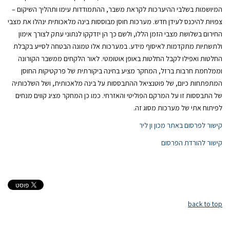
המיושמות בשלבי ההיערכות לקראת משבר, ההתמודדות עימו ותהליך השיקום –
צפויות להיכנס לעידן חדש. מערכות חוסן מבוססות בינה מלאכותית ינהלו את מצבי
החירום בשלושת מצבי הזמן הללו, ולשם כך הן יזדקקו לנתוני עתק לצורך אימון
ולתשתיות מתקדמות לאיסוף מידע. במערכות אלו טמונה הבטחה לסייע בקבלת
החלטות ואפילו לקבל החלטות באופן אוטומטי. לאור הלקחים ממשבר הקורונה
וממלחמת חרבות ברזל, המחקר מציע בחינה ביקורתית של פרקטיקות החוסן
המתפתחות כיום, של פוטנציאל ההתבססות על בינה מלאכותית, ושל השלכותיה
של התבססות זו על המרקם הפוליטי והאזרחי. כמו כן המחקר מציג קווים מנחים
לפיתוח אתי של מערכות מסוג זה.
קישור לפרסום באתר מכון ון ליר
קישור להורדת הפרסום
back to top