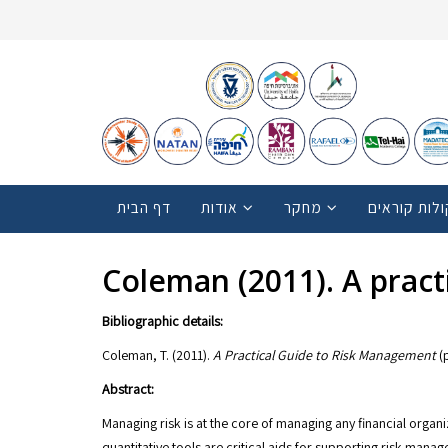
ולות קוראים
מחקר
אודות
דף הבית
Coleman (2011). A pract
Bibliographic details:
Coleman, T. (2011).
A Practical Guide to Risk Management
(p
Abstract:
Managing risk is at the core of managing any financial orga
quantitative tools are critical aids for supporting risk manag