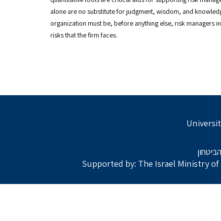
alone are no substitute for judgment, wisdom, and knowledg
organization must be, before anything else, risk managers in
risks that the firm faces.
Universit
ביטחון
Supported by: The Israel Ministry o