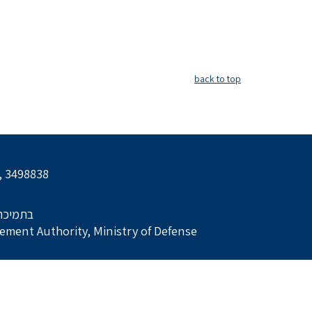
back to top
l, 3498838
בתמיכת:
ment Authority, Ministry of Defense