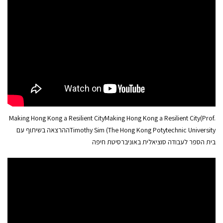
Making Hong Kong a Resilient CityMaking Hong Kong a Resilient City(Prof.
Timothy Sim (The Hong Kong Potytechnic Universityההרצאה בשיתוף עם
בית הספר לעבודה סוציאלית באוניברסיטת חיפה