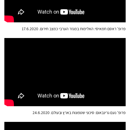
פרופ' ראסם חמאיסי: האלימות במגזר הערבי כמצב חירום. 17.6.2020
פרופ' נעם גרינבאום: סיכוני שטפונות בארץ ובעולם. 24.6.2020