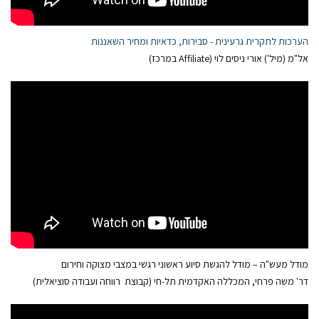
הערכות לתקרית גרעינית - סבירות, כדאיות ומחיר השאננות
אל"מ (מיל') אורי ניסים לוי (Affiliate במרכז)
מודל מעש"ה – מודל להגשת סיוע ראשוני רגשי במצבי מצוקה וחירום
דר' משה פרחי, המכללה האקדמית תל-חי (קבוצת רווחה ועבודה סוציאלית)