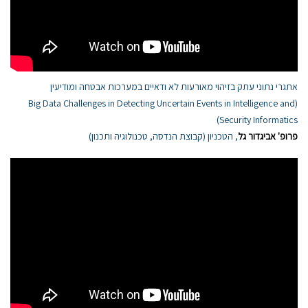
אתגרי נתוני עתק בזיהוי מאורעות לא ודאיים במערכות אבטחה ומודיעין
(Big Data Challenges in Detecting Uncertain Events in Intelligence and
Security Informatics)
פרופ' אביגדור גל
, הטכניון (קבוצת הנדסה, טכנולוגיה ותכנון)