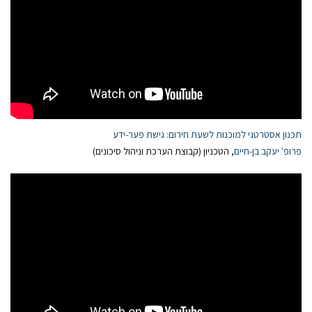
תכנון אסטרטגי למוכנות לשעת חירום: גישת פער-ידע
פרופ' יעקב בן-חיים
, הטכניון (קבוצת הערכת וניהול סיכונים)