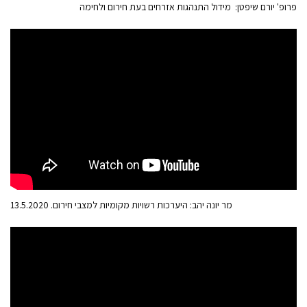
פרופ' יורם שיפטן: מידול התנהגות אזרחים בעת חירום ולחימה
מר יונה יהב: היערכות רשויות מקומיות למצבי חירום. 13.5.2020