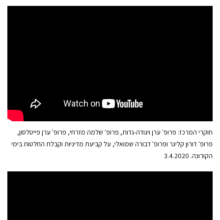
חוקרי המרכז: פרופ' ערן ויגודה-גדות, פרופ' שלמה מזרחי, פרופ' ערן פייטלסון,
פרופ' דורון קליגר ופרופ' דבורה שמואלי, על קביעת מדיניות וקבלת החלטות בימי
הקורונה. 3.4.2020