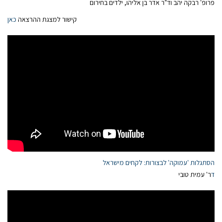
פרופ' רבקה יהב וד"ר אדר בן אליהו, ילדים בחירום
קישור למצגת ההרצאה
כאן
הסתגלות 'עמוקה' לבצורות: לקחים מישראל
ד
ר' עמית טובי