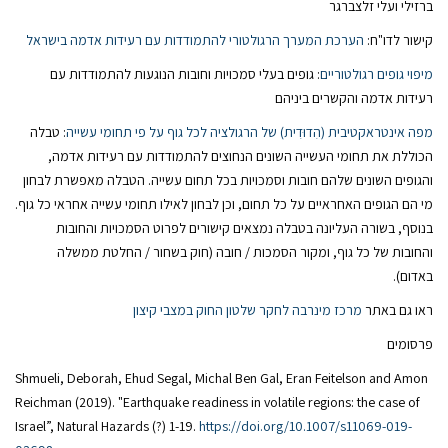
ברזילי ועלי זלצברגר
קישור לדו"ח:
הערכת המערך הרגולטורי להתמודדות עם רעידות אדמה בישראל
מיפוי גופים רגולטוריים
: גופים בעלי סמכויות וחובות הנוגעות להתמודדות עם
רעידות אדמה והקשרים ביניהם
מפה אינטראקטיבית (הִדוּדִית) של הרגולציה לכל גוף על פי תחומי עשייה
: טבלה
הכוללת את תחומי העשייה השונים הנחוצים להתמודדות עם רעידות אדמה,
והגופים השונים שלהם חובות וסמכויות בכל תחום עשייה. הטבלה מאפשרת לבחון
מי הם הגופים האחראיים על כל תחום, וכן לבחון לאילו תחומי עשייה אחראי כל גוף.
בנוסף, בשורה העליונה בטבלה נמצאים קישורים לפרוט הסמכויות והחובות
והחובות של כל גוף, ומקור הסמכות / חובה (חוק בשחור / החלטת ממשלה
באדום).
ראו גם באתר
מרכז מינרבה לחקר שלטון החוק במצבי קיצון
פרסומים
Shmueli, Deborah, Ehud Segal, Michal Ben Gal, Eran Feitelson and Amon
Reichman (2019). "Earthquake readiness in volatile regions: the case of
Israel”, Natural Hazards (?) 1-19.
https://doi.org/10.1007/s11069-019-